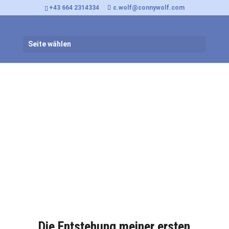
+43 664 2314334
c.wolf@connywolf.com
Seite wählen
Oups & Oupsinchen
Die Entstehung meiner ersten