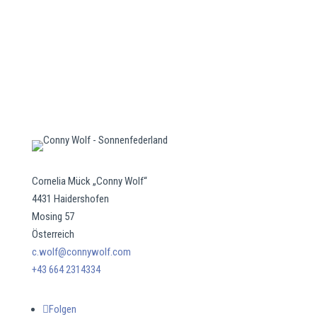
Cornelia Mück „Conny Wolf“
4431 Haidershofen
Mosing 57
Österreich
c.wolf@connywolf.com
+43 664 2314334
Folgen