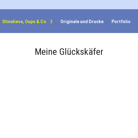
Stineliese, Oups & Co
Originale und Drucke
Portfolio
Meine Glückskäfer