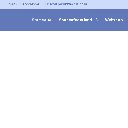
+43 664 2314334
c.wolf@connywolf.com
Startseite
Sonnenfederland
Webshop