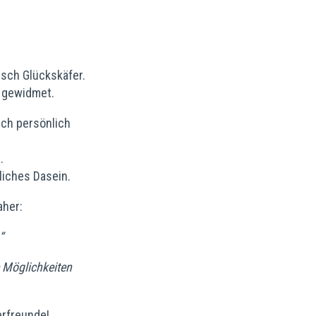
isch Glückskäfer.
gewidmet.
 ich persönlich
.
liches Dasein.
aher:
“
e Möglichkeiten
erfreunde!