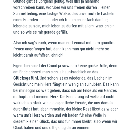
Gründe gibt es übrigens genug, weil uns ja niemand
vorschreiben kann, worüber wir uns freuen dürfen … einen
Schmetterling, eine lustige Wolke, das unvermutete Lächeln
eines Fremden … egal oder ich freu mich einfach darüber,
lebendig zu sein, mich leben zu dürfen mit allem, was ich bin
und so wie es mir gerade gefällt.
Also ich sag’s euch, wenn man erst einmal mit dem grundlos
freuen angefangen hat, dann kann man gar nicht mehr so
leicht damit aufhören, ehrlich!
Eigentlich spielt der Grund ja sowieso keine große Rolle, denn
am Ende erinnert man sich ja hauptsächlich an das
Glücksgefühl
. Und schon ist es wieder da, das Lächeln im
Gesicht und mein Herz fängt ein wenig an zu hüpfen. Das kann
bei mir sogar so weit gehen, dass ich am Ende als ein Ganzes
mithüpfe mit meinem Herz. Die Erinnerung ist vielleicht nicht
wirklich so stark wie die eigentliche Freude, die uns damals
durchflutet hat, aber immerhin, der kleine Rest lässt es wieder
warm um’s Herz werden und wir baden für eine Weile in
diesem kleinen Glück, das uns für immer bleibt, also wenn wir
Glück haben und uns oft genug daran erinnern.