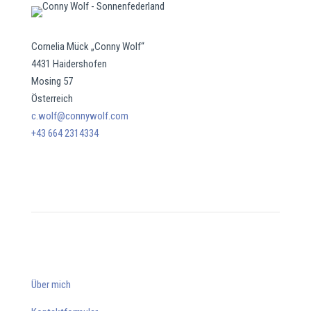
Cornelia Mück „Conny Wolf“
4431 Haidershofen
Mosing 57
Österreich
c.wolf@connywolf.com
+43 664 2314334
Über mich